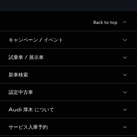
Back to top
キャンペーン / イベント
試乗車 / 展示車
全国統一イベント
ディーラー独自イベント
新車検索
試乗予約
試乗車・展示車一覧
認定中古車
新車検索
Audi 厚木 について
Audi認定中古車検索
サービス入庫予約
Audi 厚木 店舗情報